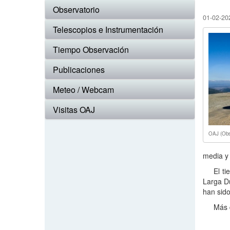
Observatorio
01-02-20
Telescopios e Instrumentación
Tiempo Observación
Publicaciones
Meteo / Webcam
Visitas OAJ
OAJ (Obse
media y 
El t
Larga Du
han sido
Más 