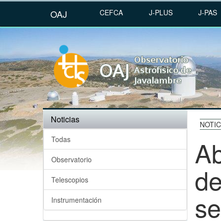
OAJ
CEFCA
J-PLUS
J-PAS
Noticias
NOTIC
Todas
Ab
Observatorio
de
Telescopios
se
Instrumentación