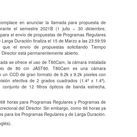
complace en anunciar la llamada para propuesta de
urante el semestre 2021B (1 julio – 30 diciembre,
o para el envío de propuestas de Programas Regulares
Larga Duración finaliza el 15 de Marzo a las 23:59:59
 que el envío de propuestas solicitando Tiempo
l Director está permanentemente abierto.
mada se ofrece el uso de T80Cam, la cámara instalada
opio de 80 cm JAST80. T80Cam es una cámara
 un CCD de gran formato de 9.2k x 9.2k pixeles con
sión efectiva de 2 grados cuadrados (1.4º x 1.4º).
conjunto de 12 filtros ópticos de banda estrecha,
n 268 horas para Programas Regulares y Programas de
recional del Director. Sin embargo, como 66 horas ya
les para los Programas Regulares y de Larga Duración.
nglés).