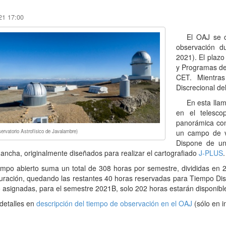
21 17:00
El OAJ se 
observación d
2021). El plaz
y Programas de 
CET. Mientras
Discrecional de
En esta lla
en el telesc
panorámica con
rvatorio Astrofísico de Javalambre)
un campo de vi
Dispone de un 
ancha, originalmente diseñados para realizar el cartografiado
J-PLUS
.
iempo abierto suma un total de 308 horas por semestre, divididas e
ración, quedando las restantes 40 horas reservadas para Tiempo Disc
 asignadas, para el semestre 2021B, solo 202 horas estarán disponib
detalles en
descripción del tiempo de observación en el OAJ
(sólo en i